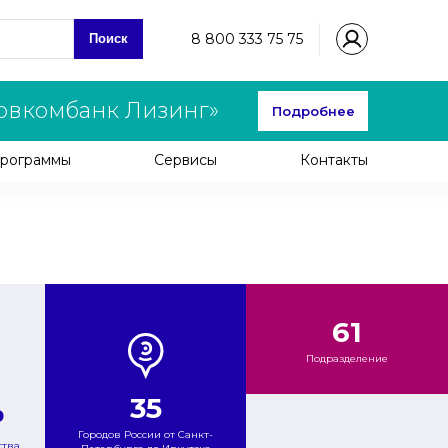
8 800 333 75 75
Поиск
овкомбанк Лизинг»
Подробнее
рограммы
Сервисы
Контакты
61
Подразделение
35
₽
Городов России от Санкт-
тва,