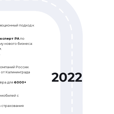
люционный подход к
ксперт РА
по
му нового бизнеса:
.
.
компаний России.
 от Калининграда
ёра для
6000+
омобилей с
 страхования