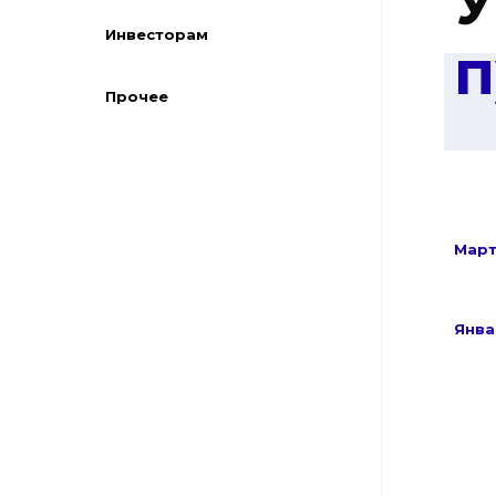
У
Инвесторам
п
Прочее
Мар
Янва