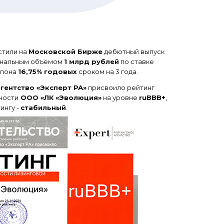
стили на
Московской Бирже
дебютный выпуск
инальным объёмом
1 млрд рублей
по ставке
упона
16,75% годовых
сроком на 3 года.
гентство «Эксперт РА»
присвоило рейтинг
ности
ООО «ЛК «Эволюция»
на уровне
ruВВB+
,
ингу -
стабильный
.