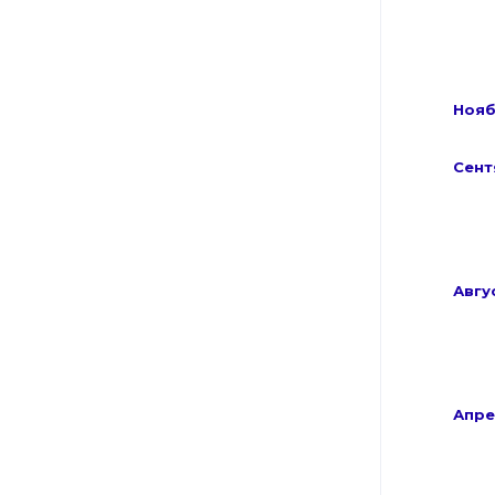
Ноя
Сент
Авгу
Апре