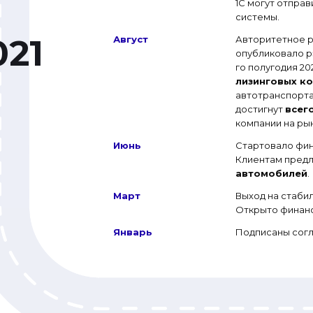
1С могут отправ
системы.
Август
Авторитетное р
опубликовало рэ
го полугодия 202
лизинговых к
автотранспорта
достигнут
всег
компании на ры
Июнь
Стартовало фи
Клиентам предл
автомобилей
.
Март
Выход на стаби
Открыто финан
Январь
Подписаны согл