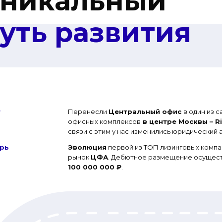
никальный
уть развития
т
Перенесли
Центральный офис
в один из 
офисных комплексов
в центре Москвы – Ri
связи с этим у нас изменились юридический 
рь
Эволюция
первой из ТОП лизинговых компа
рынок
ЦФА
. Дебютное размещение осущест
100 000 000 ₽
.