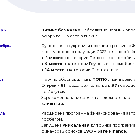
брь
Лизинг без каско
– абсолютно новый и эво
оформлению авто в лизинг.
ябрь
Существенно укрепили позиции в рэнкинге
Э
итогам первого полугодия 2022 года по объё
● 4 место
в категории Легковые автомобили
● 9 место
в категории Грузовые автомобили
● 14 место
в категории Спецтехника.
ст
Прочно обосновались в
ТОП10
лизинговых 
Открыли
61
представительство в
37
городах
до Иркутска.
Зарекомендовали себя как надёжного партн
клиентов.
ль
Расширена программа финансирования авт
пробегом.
Запущена
уникальная
для рынка программа
финансовых рисков
EVO – Safe Finance
.