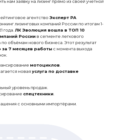
ить нам заявку на лизинг прямо из своей учетной
ейтинговое агентство
Эксперт РА
нкинг лизинговых компаний России по итогам 1-
1 года.
ЛК Эволюция вошла в ТОП 10
омпаний России
в сегменте легкового
 по объёмам нового бизнеса. Этот результат
о за 7 месяцев работы
с момента выхода
нок.
нансирование
мотоциклов
.
агается новая
услуга по доставке
льный уровень продаж.
сирование
спецтехники
.
ашения с основными импортёрами.