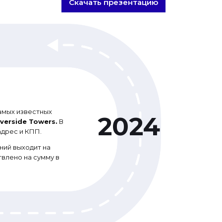
Скачать презентацию
самых известных
verside Towers.
В
адрес и КПП.
ний выходит на
влено на сумму в