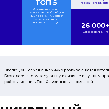
ТОП 5
переданного клиента
В России по лизингу
легковых автомобилей для
МСБ по рэнкингу Эксперт
РА по результатам 1
полугодия 2024 года
26 000
Договоров лизинга
Эволюция – самая динамично развивающаяся автоли
Благодаря огромному опыту в лизинге и лучшим прак
работы вошли в Топ 10 лизинговых компаний.