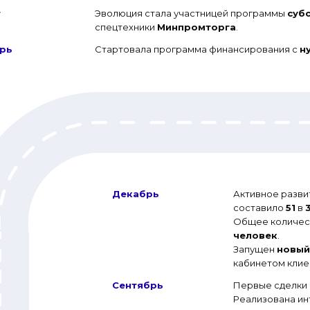
т
Эволюция стала участницей программы
суб
спецтехники
Минпромторга
.
рь
Стартовала программа финансирования с
н
Декабрь
Активное разви
составило
51
в
Общее количест
человек
.
Запущен
новый
кабинетом клие
Сентябрь
Первые сделки
Реализована ин