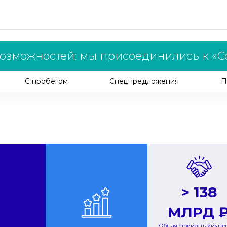
озможностей: мы присоединились к «С
С пробегом
Спецпредложения
П
> 138
МЛРД 
Общая стоимость имущес