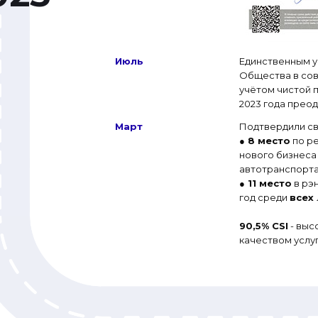
Июль
Единственным у
Общества в со
учётом чистой 
2023 года преод
Март
Подтвердили св
● 8 место
по ре
нового бизнеса 
автотранспорта
● 11 место
в рэн
год среди
всех
90,5% CSI
- выс
качеством услу