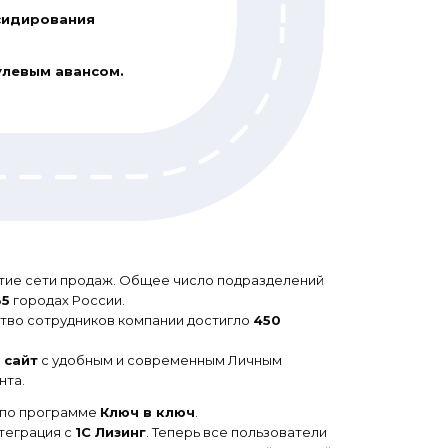
сидирования
улевым авансом.
тие сети продаж. Общее число подразделений
35
городах России.
во сотрудников компании достигло
450
 сайт
с удобным и современным Личным
нта.
 по программе
Ключ в ключ
.
теграция с
1С Лизинг
. Теперь все пользователи