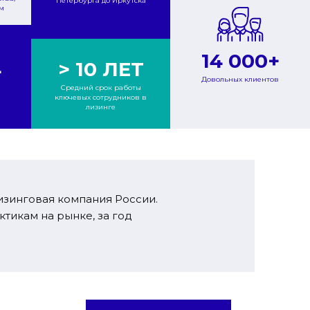
Петербурга до Иркутска
м
14 000+
> 10 ЛЕТ
+
Довольных клиентов
Средний срок работы
ключевых сотрудников в
лизинге
зинговая компания России.
тикам на рынке, за год