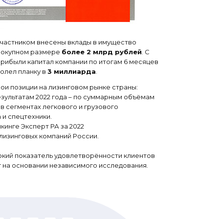
частником внесены вклады в имущество
вокупном размере
более 2 млрд рублей
. С
прибыли капитал компании по итогам 6 месяцев
олел планку в
3 миллиарда
.
ои позиции на лизинговом рынке страны:
зультатам 2022 года – по суммарным объёмам
в сегментах легкового и грузового
 и спецтехники.
кинге Эксперт РА за 2022
лизинговых компаний России.
окий показатель удовлетворённости клиентов
г на основании независимого исследования.