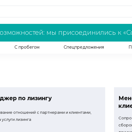
озможностей: мы присоединились к «С
С пробегом
Спецпредложения
П
джер по лизингу
Мен
кли
вание отношений с партнерами и клиентами,
Сопров
 услуги лизинга
сборо