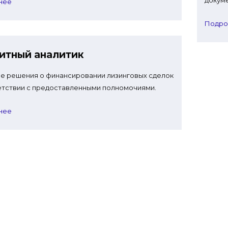
докуме
нее
Подро
итный аналитик
е решения о финансировании лизинговых сделок
етствии с предоставленными полномочиями.
нее