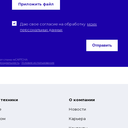
Приложить файл
Даю свое согласие на обработку
моих
персональных данных
Отправить
от спама reCAPTCHA
енциальность
-
Условия использования
 техники
О компании
е
Новости
гом
Карьера