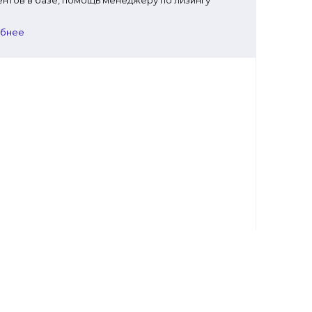
нтов в базе, помощь менеджеру по лизингу
бнее