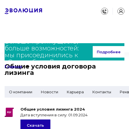
Больше преимуществ,
больше возможностей:
Главная
О компании
Подробнее
мы присоединились к
Общие условия договора лизинга
«Совкомбанк Лизинг»
Общие условия договора
Главная
лизинга
О компании
Новости
Карьера
Контакты
Рек
Общие условия лизинга 2024
Дата вступления в силу: 01.09.2024
Скачать